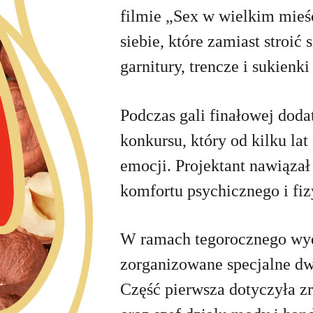
filmie „Sex w wielkim mieści
siebie, które zamiast stroić
garnitury, trencze i sukienk
Podczas gali finałowej doda
konkursu, który od kilku la
emocji. Projektant nawiązał
komfortu psychicznego i fi
W ramach tegorocznego wyda
zorganizowane specjalne dw
Część pierwsza dotyczyła z