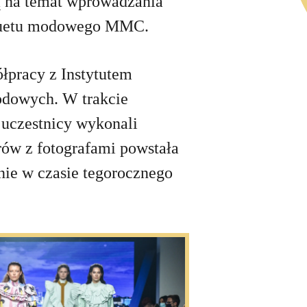
gą na temat wprowadzania
z duetu modowego MMC.
łpracy z Instytutem
modowych. W trakcie
 uczestnicy wykonali
rów z fotografami powstała
nie w czasie tegorocznego