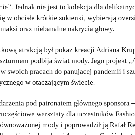
e”. Jednak nie jest to kolekcja dla delikatny
 się w obcisłe krótkie sukienki, wybierają over
i maksi oraz niebanalne nakrycia głowy.
tkową atrakcją był pokaz kreacji Adriana Krupy
t szturmem podbija świat mody. Jego projekt 
 w swoich pracach do panującej pandemii i szu
zycznego w otaczającym świecie.
rzenia pod patronatem głównego sponsora – 
uczęściowe warsztaty dla uczestników Fashio
równoważonej mody i poprowadził ją Rafał Re