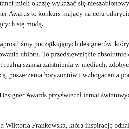
ktanci mieli okazję wykazać się nieszablonow
ner Awards to konkurs mający na celu odkryci
ących się modą.
aprosiliśmy początkujących designerów, który
owania ubioru. To przedsięwzięcie absolutnie 
st realną szansą zaistnienia w mediach, zdoby
icą, poszerzenia horyzontów i wzbogacenia por
 Designer Awards przyświecał temat światow
ła Wiktoria Frankowska, która inspirację odn