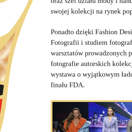
oraz szef działu mody i ha
swojej kolekcji na rynek p
Ponadto dzięki Fashion Des
Fotografii i studiem fotogr
warsztatów prowadzonych pr
fotografie autorskich kolek
wystawa o wyjątkowym ładun
finału FDA.