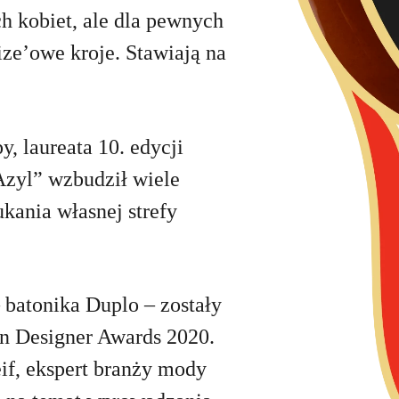
ch kobiet, ale dla pewnych
size’owe kroje. Stawiają na
, laureata 10. edycji
„Azyl” wzbudził wiele
kania własnej strefy
batonika Duplo – zostały
n Designer Awards 2020.
if, ekspert branży mody