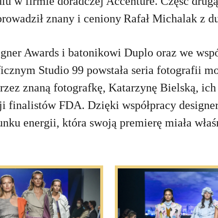
ndlu w firmie doradczej Accenture. Część dru
oprowadził znany i ceniony Rafał Michalak 
igner Awards i batonikowi Duplo oraz we wspó
aficznym Studio 99 powstała seria fotografii 
zez znaną fotografkę, Katarzynę Bielską, ich
cji finalistów FDA. Dzięki współpracy designe
ku energii, która swoją premierę miała właś